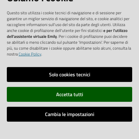
AGRICOLTURA DI REGGIO EMILIA
Questo sito utilizza i cookie tecnici di navigazione e di sessione per
Piazza della Vittoria, 3- 42121 Reggio Emilia
garantire un miglior servizio di navigazione del sito, e cookie analitici per
raccogliere informazioni sull'uso del sito da parte degli utenti. Utilizza
tel.
0522 7961
anche cookie di profilazione dell'utente per fini statistici
e per l'utilizzo
dell'assistente virtuale Emily
. Per i cookie di profilazione puoi decidere
se abilitarli o meno cliccando sul pulsante 'Impostazioni'. Per saperne di
più, su come disabilitare i cookie oppure abilitarne solo alcuni, consulta la
Vai alla pagina
nostra
Cookie Policy
.
Media policy
Privacy policy
Solo cookies tecnici
Informative privacy
Accetta tutti
Note legali
Dichiarazione di accessibilità
Cambia le impostazioni
Copyright
Impostazioni cookie